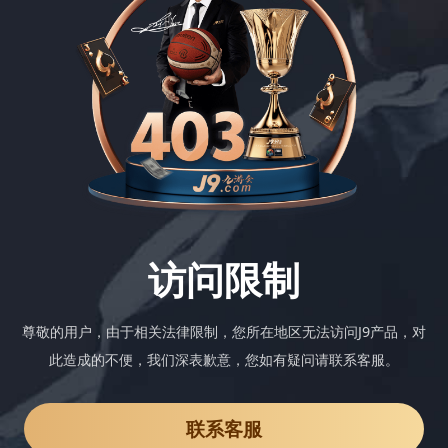
访问限制
尊敬的用户，由于相关法律限制，您所在地区无法访问J9产品，对
此造成的不便，我们深表歉意，您如有疑问请联系客服。
联系客服